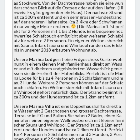
as Stockwerk. Von der Dachterrasse haben sie eine wun
derschönen Blick auf die Ostsee oder auf den Hafen. (Hi
nweis: Es gibt gegenüber ein Haus). Der nächste Strand
ist ca 300m entfernt und ein sehr grosser Hundestrand
auf der anderen Hafenseite. (ca 3-4km oder Schwimmen
d nur wenige Meter entfernt
) Die Marina Loft ist perf
ekt für 2 Personen mit 1 bis 2 Hunde. Eine bequeme hoc
hwertige Schlafcouch ermöglicht aber weiteren Schlafpl
atz für weitere 2 Personen. Ein eigener Wellnessbereich
mit Sauna, Infarotsauna und Whirlpool runden das Erleb
nis in unserer 2018 erbauten Wohnung ab.
Unsere
Marina Lodge
ist eine Erdgeschoss Gartenwoh
nung in einem kleinen Mehrfamilienhaus direkt am Wass
er und mit direktem undgehindertem Wasserblick genie
ssen sie die Freiheit des Hafenblicks. Perfekt ist die Mari
na Lodge für bis zu 4 Personen in 2 Schlafzimmern und m
ax. 3 Hunde. Weitere 2 Personen können auf der Schlafc
ouch schlafen. Ein Wellnessbereich mit Infarotsauna un
d Whirlpool gehört natürlich dazu. Der Strand beginnt in
ca 300m und der Hundestrand ist ca 1,2km entfernt.
Unsere
Marina Villa
ist eine Doppelhaushälfte direkt a
m Wasser mit 2 Geschossen und grosser Dachterrasse,
Terrasse im EG und Balkon. Sie haben 2 Bäder, einen Ka
minofen, einen eigenen Wellnessbereich mit kleiner finni
scher Sauna und Whirlpool. Der Strand ist ca 1,1km entf
ernt und der Hundestrand ist ca 2,4km entfernt. Perfekt
für 4 Personen in 2 Schlafzimmern und 3 Hunden, 3 Pers
onen können auf 2 Schlafcouch schlafen.