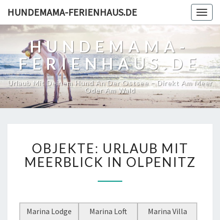
HUNDEMAMA-FERIENHAUS.DE
Togg
navig
HUNDEMAMA-
FERIENHAUS.DE
Urlaub Mit Deinem Hund An Der Ostsee – Direkt Am Meer
Oder Am Wald
OBJEKTE:
OBJEKTE: URLAUB MIT
URLAUB
MIT
MEERBLICK IN OLPENITZ
MEERBLICK
IN
OLPENITZ
Marina Lodge
Marina Loft
Marina Villa